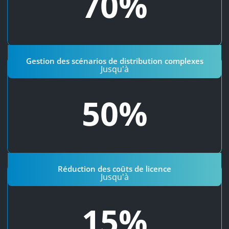
70%
jusqu'à quatre ans, Onfinity vous propose un délai moyen
de mise en œuvre compris entre une et deux années.
Gestion des scénarios de distribution complexes
Réduction des coûts de licence
Jusqu'à
Comparaison perpétuelle des modèles Onfinity et de ses
50%
.
ici
concurrents. Plus d'info
Réduction des coûts de licence
Un système PGI synonyme d'utilisation productive
Jusqu'à
supplémentaire
15%
Le délai d'implémentation du dispositif PGI Onfinity étant
raccourci, nos clients disposent donc d'une utilisation
productive de PGI supplémentaire estimée à 10-15 % et