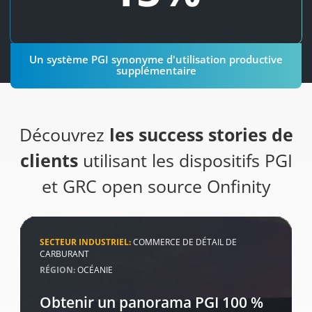
par là même, d'un retour sur investissement maximal.
Un système PGI synonyme d'utilisation productive
supplémentaire
Découvrez
les success stories de
clients
utilisant les dispositifs PGI
et GRC open source Onfinity
SECTEUR INDUSTRIEL:
COMMERCE DE DÉTAIL DE
CARBURANT
RÉGION:
OCÉANIE
Obtenir un panorama PGI 100 %