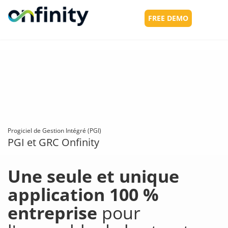
FREE DEMO
Toggl
navig
Progiciel de Gestion Intégré (PGI)
PGI et GRC Onfinity
Une seule et unique
application 100 %
entreprise
pour