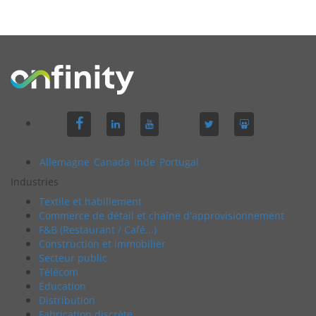
Allemagne
Canada
Inde
Portugal
Industries
Textile et habillement
Commerce de détail et chaîne d'approvisionnement
F&B (Restaurant / Café...)
Construction et immobilier
Secteur public
Télécom
Éducation
Distribution
Fabrication discrète