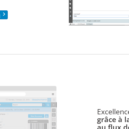
keyboard_arrow_right
E
Excellenc
grâce à 
au flux d