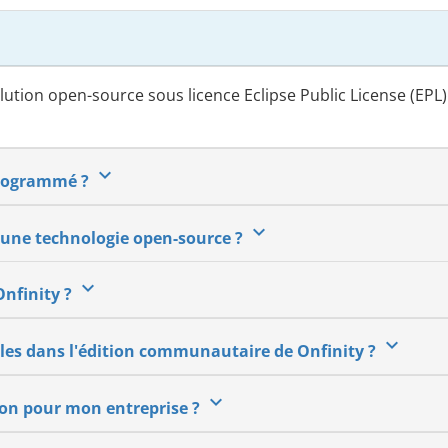
lution open-source sous licence Eclipse Public License (EPL)
keyboard_arrow_down
 programmé ?
keyboard_arrow_down
e une technologie open-source ?
keyboard_arrow_down
Onfinity ?
keyboard_arrow_down
bles dans l'édition communautaire de Onfinity ?
keyboard_arrow_down
tion pour mon entreprise ?