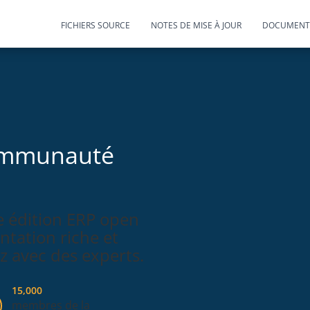
FICHIERS SOURCE
NOTES DE MISE À JOUR
DOCUMENT
communauté
e édition ERP open
tation riche et
z avec des experts.
15,000
membres de la