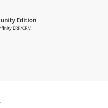
nity Edition
nfinity ERP/CRM.
s