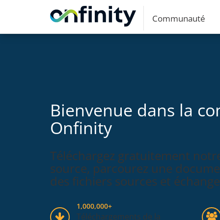
Communauté
Bienvenue dans la 
Onfinity
Téléchargez gratuitement notr
source, parcourez une documen
des fichiers sources et échange
1,000,000+
Téléchargements de la