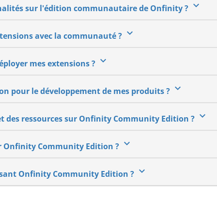
keyboard_arrow_down
nalités sur l'édition communautaire de Onfinity ?
keyboard_arrow_down
extensions avec la communauté ?
keyboard_arrow_down
 déployer mes extensions ?
keyboard_arrow_down
tion pour le développement de mes produits ?
keyboard_arrow_down
et des ressources sur Onfinity Community Edition ?
keyboard_arrow_down
ur Onfinity Community Edition ?
keyboard_arrow_down
tilisant Onfinity Community Edition ?