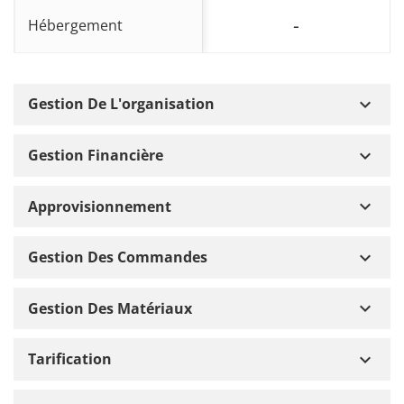
-
Hébergement
keyboard_arrow_down
Gestion De L'organisation
keyboard_arrow_down
Gestion Financière
keyboard_arrow_down
Approvisionnement
keyboard_arrow_down
Gestion Des Commandes
keyboard_arrow_down
Gestion Des Matériaux
keyboard_arrow_down
Tarification