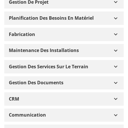
keyboard_arrow_down
Gestion De Projet
keyboard_arrow_down
Planification Des Besoins En Matériel
keyboard_arrow_down
Fabrication
keyboard_arrow_down
Maintenance Des Installations
keyboard_arrow_down
Gestion Des Services Sur Le Terrain
keyboard_arrow_down
Gestion Des Documents
keyboard_arrow_down
CRM
keyboard_arrow_down
Communication