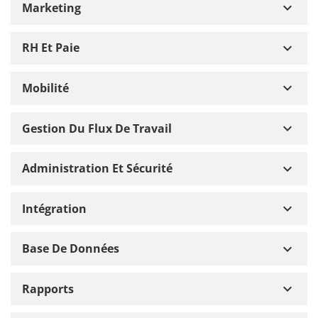
keyboard_arrow_down
Marketing
keyboard_arrow_down
RH Et Paie
keyboard_arrow_down
Mobilité
keyboard_arrow_down
Gestion Du Flux De Travail
keyboard_arrow_down
Administration Et Sécurité
keyboard_arrow_down
Intégration
keyboard_arrow_down
Base De Données
keyboard_arrow_down
Rapports