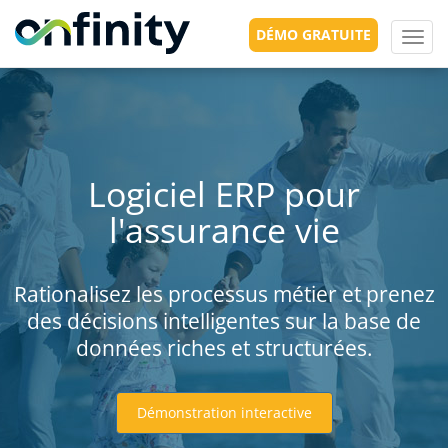
DÉMO GRATUITE
Toggl
navig
Logiciel ERP pour
l'assurance vie
Rationalisez les processus métier et prenez
des décisions intelligentes sur la base de
données riches et structurées.
Démonstration interactive