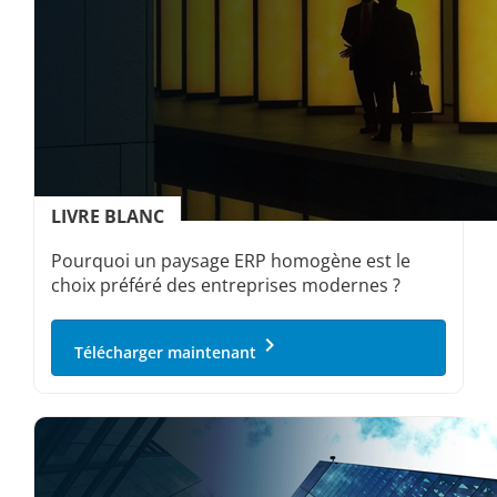
LIVRE BLANC
Pourquoi un paysage ERP homogène est le
choix préféré des entreprises modernes ?
keyboard_arrow_right
Télécharger maintenant