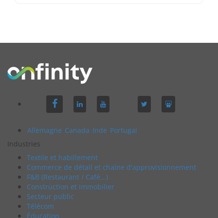
Allemagne
Canada
Inde
Portugal
Industries
Textile et habillement
Commerce de détail et chaîne d'approvisionnement
F&B (Restaurant / Café...)
Construction et immobilier
Secteur public
Télécom
Éducation