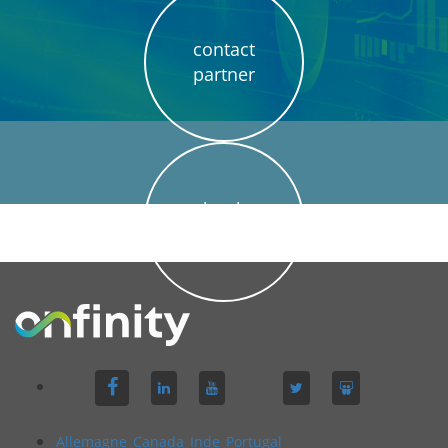
contact
partner
book
demo
Allemagne
Canada
Inde
Portugal