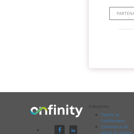
PARTENA
Industries
Textile et
habillement
Commerce de
détail et chaîne