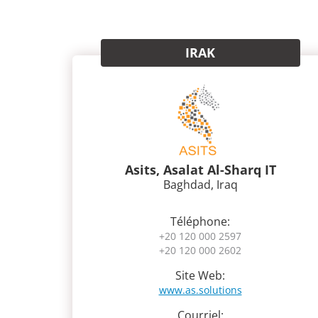
IRAK
Asits, Asalat Al-Sharq IT
Baghdad, Iraq
Téléphone:
+20 120 000 2597
+20 120 000 2602
Site Web:
www.as.solutions
Courriel: