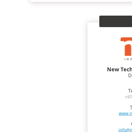
New Tech
D
T
+97
www.n
info@n