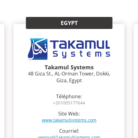
EGYPT
Takamul Systems
48 Giza St., AL-Orman Tower, Dokki,
Giza, Egypt
Téléphone:
+201005177644
Site Web:
www.takamulsystems.com
Courriel:
vienna@TakamulSystems.com