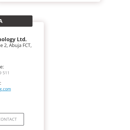
A
ology Ltd.
e 2, Abuja FCT,
e:
9 511
:
ng.com
CONTACT