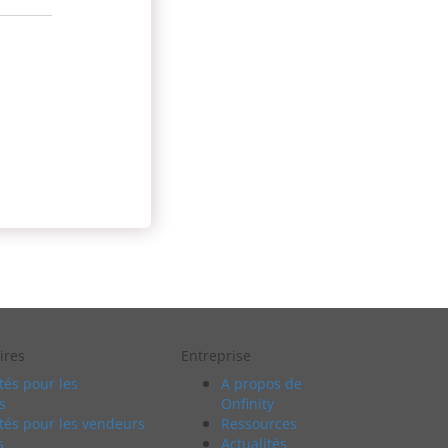
ires
Entreprise
és pour les
A propos de
s
Onfinity
tés pour les vendeurs
Ressources
s
Actualités