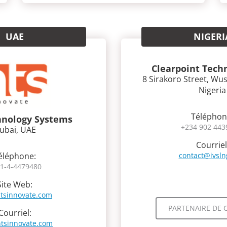
UAE
NIGERI
Clearpoint Techn
8 Sirakoro Street, Wus
Nigeria
Téléphon
nology Systems
+234 902 443
ubai, UAE
Courriel
éléphone:
contact@ivsl
1-4-4479480
Site Web:
tsinnovate.com
PARTENAIRE DE 
Courriel:
tsinnovate.com