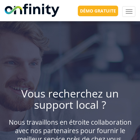
DÉMO GRATUITE
Toggl
navig
Vous recherchez un
support local ?
Nous travaillons en étroite collaboration
avec nos partenaires pour fournir le
meilleur service près de chez vous.