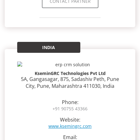
CONTACT PARTNER
INDIA
KseminGRC Technologies Pvt Ltd
5A, Gangasagar, 875, Sadashiv Peth, Pune
City, Pune, Maharashtra 411030, India
Phone:
+91 90755 43366
Website:
www.ksemingrc.com
Email: