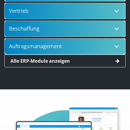
keyboard_arrow_down
Vertrieb
keyboard_arrow_down
Beschaffung
keyboard_arrow_down
Auftragsmanagement
Alle ERP-Module anzeigen