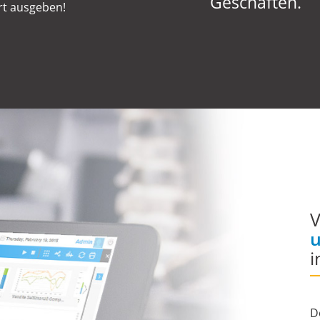
Geschäften.
rt ausgeben!
V
i
D