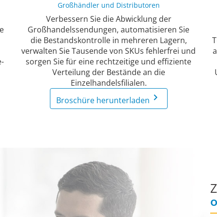
Großhändler und Distributoren
Verbessern Sie die Abwicklung der
e
Großhandelssendungen, automatisieren Sie
die Bestandskontrolle in mehreren Lagern,
T
verwalten Sie Tausende von SKUs fehlerfrei und
a
e-
sorgen Sie für eine rechtzeitige und effiziente
Verteilung der Bestände an die
Einzelhandelsfilialen.
keyboard_arrow_right
Broschüre herunterladen
Z
o