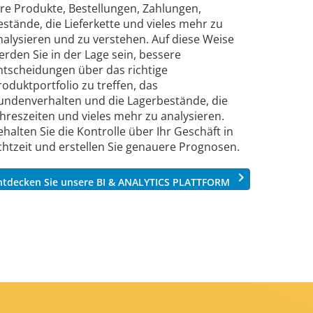
hre Produkte, Bestellungen, Zahlungen,
estände, die Lieferkette und vieles mehr zu
nalysieren und zu verstehen. Auf diese Weise
erden Sie in der Lage sein, bessere
ntscheidungen über das richtige
roduktportfolio zu treffen, das
undenverhalten und die Lagerbestände, die
ahreszeiten und vieles mehr zu analysieren.
ehalten Sie die Kontrolle über Ihr Geschäft in
chtzeit und erstellen Sie genauere Prognosen.
keyboard_arrow_right
ntdecken Sie unsere BI & ANALYTICS PLATTFORM