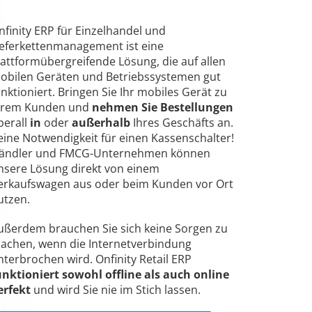
nfinity ERP für Einzelhandel und
ieferkettenmanagement ist eine
lattformübergreifende Lösung, die auf allen
obilen Geräten und Betriebssystemen gut
unktioniert. Bringen Sie Ihr mobiles Gerät zu
hrem Kunden und
nehmen Sie Bestellungen
berall
in
oder
außerhalb
Ihres Geschäfts an.
eine Notwendigkeit für einen Kassenschalter!
ändler und FMCG-Unternehmen können
nsere Lösung direkt von einem
erkaufswagen aus oder beim Kunden vor Ort
utzen.
ußerdem brauchen Sie sich keine Sorgen zu
achen, wenn die Internetverbindung
nterbrochen wird. Onfinity Retail ERP
unktioniert sowohl offline als auch online
erfekt
und wird Sie nie im Stich lassen.