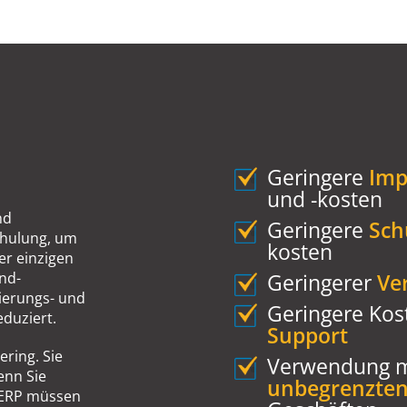
Geringere
Imp
und -kosten
nd
Geringere
Sch
Schulung, um
kosten
ner einzigen
nd-
Geringerer
Ve
ierungs- und
Geringere Kos
eduziert.
Support
ring. Sie
Verwendung 
enn Sie
unbegrenzte
l ERP müssen