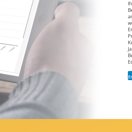
I
B
a
w
E
P
K
J
B
E
E