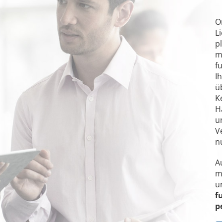
O
L
p
m
f
I
ü
K
H
u
V
n
A
m
u
f
p