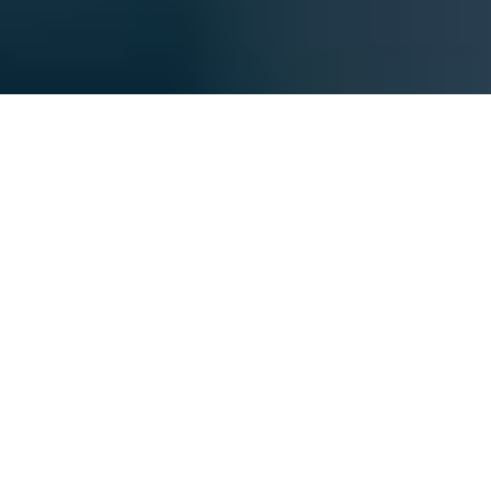
Es ist Zeit, Ihre Dokumente zu
sortieren
Nahtlose Verbindung zwischen
verschiedenen Geschäftseinheiten
innerhalb Ihres Unternehmens mit einem
leistungsstarken DMS-System.