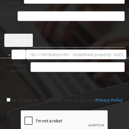
Name*
Email*
Country
Company
Name*
By clicking on "Subscribe" you accept our
Privacy Policy