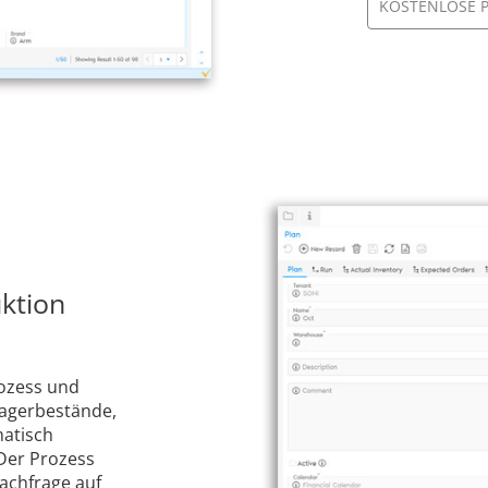
KOSTENLOSE 
uktion
rozess und
agerbestände,
matisch
 Der Prozess
nachfrage auf