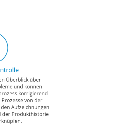
ntrolle
en Überblick über
obleme und können
prozess korrigierend
e Prozesse von der
u den Aufzeichnungen
 der Produkthistorie
rknüpfen.