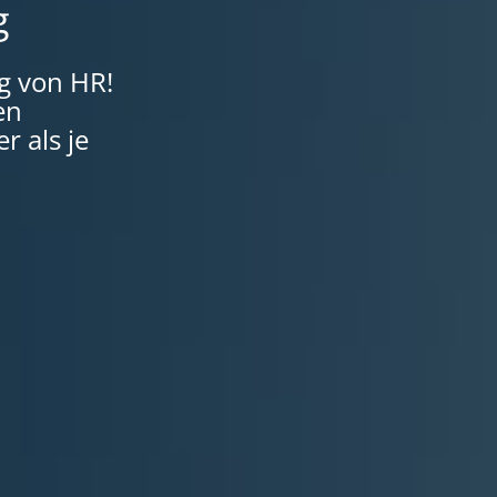
g
ng von HR!
en
r als je