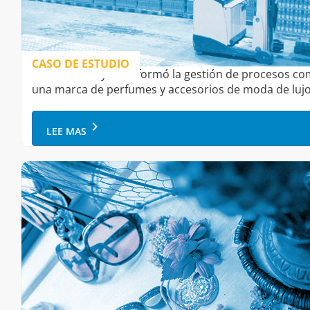
CASO DE ESTUDIO
Cómo Onfinity transformó la gestión de procesos co
una marca de perfumes y accesorios de moda de luj
keyboard_arrow_right
LEE MAS