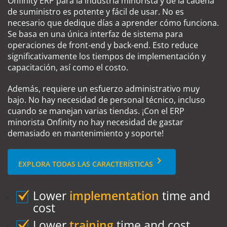
Onfinity ERP para la industria minorista y de la cadena
de suministro es potente y fácil de usar. No es
necesario que dedique días a aprender cómo funciona.
Se basa en una única interfaz de sistema para
operaciones de front-end y back-end. Esto reduce
significativamente los tiempos de implementación y
capacitación, así como el costo.
Además, requiere un esfuerzo administrativo muy
bajo. No hay necesidad de personal técnico, incluso
cuando se manejan varias tiendas. ¡Con el ERP
minorista Onfinity no hay necesidad de gastar
demasiado en mantenimiento y soporte!
keyboard_arrow_right
EXPLORA TODAS LAS CARACTERÍSTICAS
Lower
implementation
time and
cost
Lower
training
time and cost