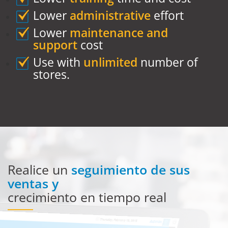
Lower
administrative
effort
Lower
maintenance and
support
cost
Use with
unlimited
number of
stores.
Realice un
seguimiento de sus
ventas y
crecimiento en tiempo real