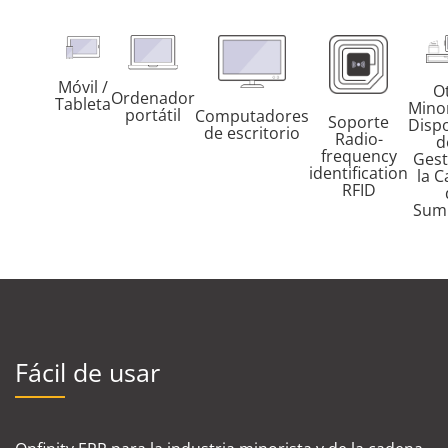
Móvil /
O
Ordenador
Tableta
Minor
portátil
Computadores
Soporte
Dispo
de escritorio
Radio-
d
frequency
Gest
identification
la 
RFID
Sumi
Fácil de usar