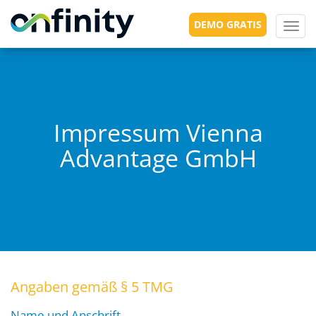
DEMO GRATIS
Toggl
navig
Impressum Vienna
Advantage GmbH
Angaben gemäß § 5 TMG
Name und Anschrift