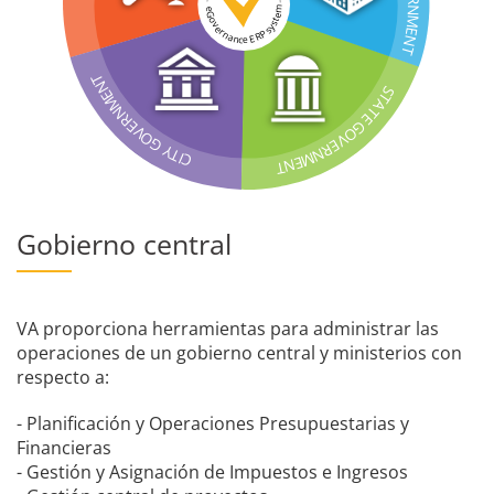
R
N
m
e
M
e
G
t
o
s
E
y
v
e
s
r
N
P
n
R
a
n
E
c
e
T
T
N
S
E
T
M
A
N
T
E
R
E
G
V
O
O
V
G
E
R
Y
N
T
M
C
I
E
N
T
Gobierno central
VA proporciona herramientas para administrar las
operaciones de un gobierno central y ministerios con
respecto a:
- Planificación y Operaciones Presupuestarias y
Financieras
- Gestión y Asignación de Impuestos e Ingresos