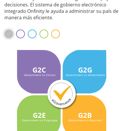
decisiones. El sistema de gobierno electrónico
integrado Onfinity le ayuda a administrar su país de
manera más eficiente.
G2G
G2C
Government to Government
Government to Citizen
e
c
e
G
n
o
a
v
e
n
r
G2B
G2E
Government to Business
Government to Employee