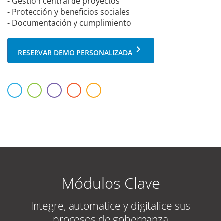
- Gestión central de proyectos
- Protección y beneficios sociales
- Documentación y cumplimiento
keyboard_arrow_right
RESERVAR DEMO PERSONALIZADA
Módulos Clave
Integre, automatice y digitalice sus
procesos de gobernanza