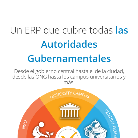
Un ERP que cubre todas
las
Autoridades
Gubernamentales
Desde el gobierno central hasta el de la ciudad,
desde las ONG hasta los campus universitarios y
más.
Y
T
C
S
M
A
R
I
E
V
P
U
N
I
S
U
C
E
N
T
R
O
A
G
L
N
G
O
V
E