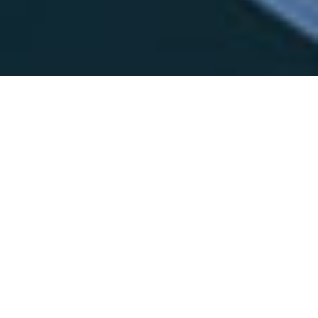
Los desafíos de seguridad cada vez mayores que
enfrentan las organizaciones son una causa constante
de preocupación para la administración. Existen
innumerables formas de cumplimiento que la
organización y sus filiales deben mantener.
La solución ERP segura y robusta de Onfinity crea el
marco perfecto para que su empresa se adhiera y
gestione sin esfuerzo varias regulaciones de
cumplimiento locales y globales bajo un único sistema