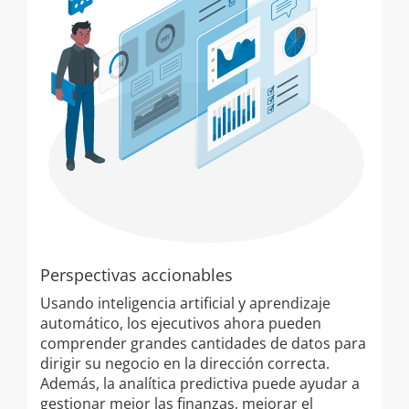
Perspectivas accionables
M
Usando inteligencia artificial y aprendizaje
El
automático, los ejecutivos ahora pueden
at
comprender grandes cantidades de datos para
se
dirigir su negocio en la dirección correcta.
ci
Además, la analítica predictiva puede ayudar a
vi
gestionar mejor las finanzas, mejorar el
au