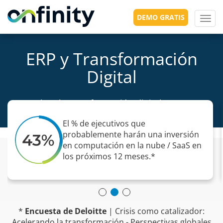
DEMO GRATIS
Toggl
navig
ERP y Transformación
Digital
Acelera la transformación digital con ERP
empresarial en la nube
El % de ejecutivos que
probablemente harán una inversión
en computación en la nube / SaaS en
los próximos 12 meses.*
*
Encuesta de Deloitte
| Crisis como catalizador:
Acelerando la transformación - Perspectivas globales