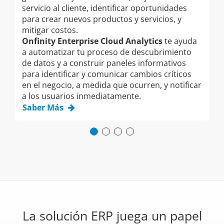
servicio al cliente, identificar oportunidades
as
para crear nuevos productos y servicios, y
se
mitigar costos.
O
Onfinity Enterprise Cloud Analytics
te ayuda
so
a automatizar tu proceso de descubrimiento
co
de datos y a construir paneles informativos
tu
para identificar y comunicar cambios críticos
S
en el negocio, a medida que ocurren, y notificar
a los usuarios inmediatamente.
Saber Más
La solución ERP juega un papel