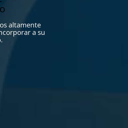
o
os altamente
ncorporar a su
.