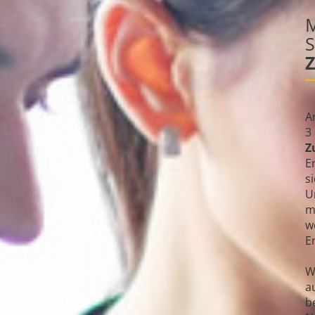
M
S
A
3
Z
E
s
U
m
w
E
W
a
b