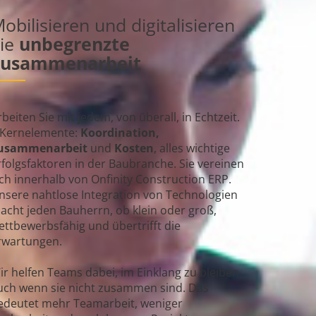
obilisieren und digitalisieren
ie
unbegrenzte
Zusammenarbeit
rbeiten Sie mit jedem, von überall, in Echtzeit.
 Kernelemente:
Koordination,
usammenarbeit
und
Kosten
, alles wichtige
rfolgsfaktoren in der Baubranche. Sie vereinen
ich innerhalb von Onfinity Construction ERP.
nsere nahtlose Integration von Technologien
acht jeden Bauherrn, ob klein oder groß,
ettbewerbsfähig und übertrifft die
rwartungen.
ir helfen Teams dabei, im Einklang zu bleiben,
uch wenn sie nicht zusammen sind. Das
edeutet mehr Teamarbeit, weniger