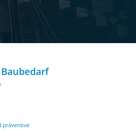
 Baubedarf
n
 präventive