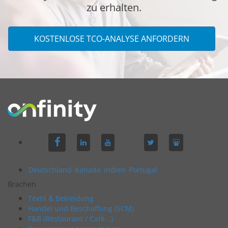
zu erhalten.
KOSTENLOSE TCO-ANALYSE ANFORDERN
Deutschland
Kanada
Indien
Portugal
Brachen
Textil & Bekleidung
Handel und Beschaffung (SCM)
F&B (Restaurant / Café...)