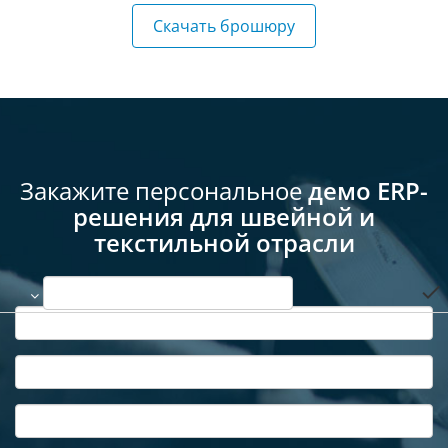
Скачать брошюру
Закажите персональное
демо ERP-
решения для швейной и
текстильной отрасли
done