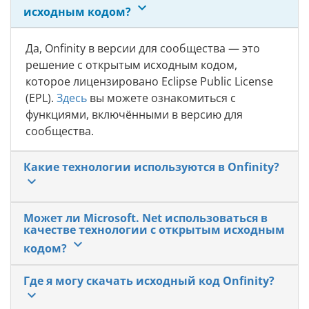
keyboard_arrow_down
исходным кодом?
Да, Onfinity в версии для сообщества — это
решение с открытым исходным кодом,
которое лицензировано Eclipse Public License
(EPL).
Здесь
вы можете ознакомиться с
функциями, включёнными в версию для
сообщества.
Какие технологии используются в Onfinity?
keyboard_arrow_down
Может ли Microsoft. Net использоваться в
качестве технологии с открытым исходным
keyboard_arrow_down
кодом?
Где я могу скачать исходный код Onfinity?
keyboard_arrow_down