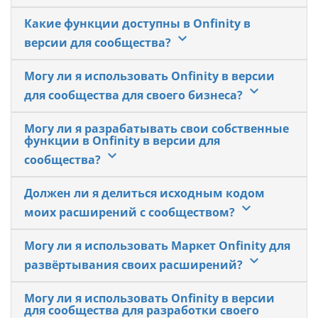
Какие функции доступны в Onfinity в
keyboard_arrow_down
версии для сообщества?
Могу ли я использовать Onfinity в версии
keyboard_arrow_down
для сообщества для своего бизнеса?
Могу ли я разрабатывать свои собственные
функции в Onfinity в версии для
keyboard_arrow_down
сообщества?
Должен ли я делиться исходным кодом
keyboard_arrow_down
моих расширений с сообществом?
Могу ли я использовать Маркет Onfinity для
keyboard_arrow_down
развёртывания своих расширений?
Могу ли я использовать Onfinity в версии
для сообщества для разработки своего