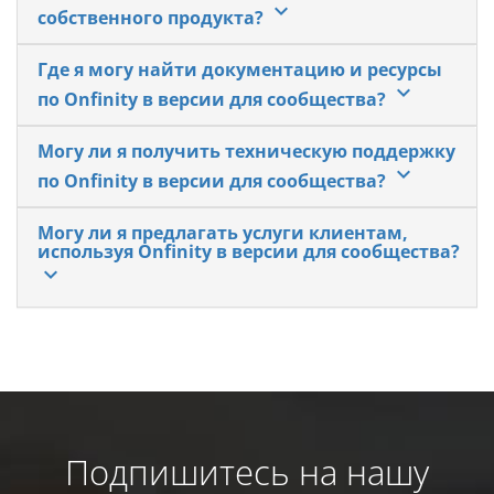
keyboard_arrow_down
собственного продукта?
Где я могу найти документацию и ресурсы
keyboard_arrow_down
по Onfinity в версии для сообщества?
Могу ли я получить техническую поддержку
keyboard_arrow_down
по Onfinity в версии для сообщества?
Могу ли я предлагать услуги клиентам,
используя Onfinity в версии для сообщества?
keyboard_arrow_down
Подпишитесь на нашу