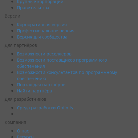
Крупные корпорации
Правительства
Версии
Корпоративная версия
Профессиональное версия
Версия для сообщества
Для партнёров
Возможности реселлеров
Возможности поставщиков программного
обеспечения
Возможности консультантов по программному
обеспечению
Портал для партнёров
Найти партнёра
Для разработчиков
Среда разработки Onfinity
Компания
О нас
Ресурсы