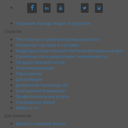
Германия
Канада
Индия
Португалия
Отрасли
Текстильная и швейная промышленность
Розничная торговля и поставки
Индустрия общественного питания (Рестораны/кафе)
Строительство и девелопмент недвижимости)
Государственный сектор
Телекоммуникации
Образование
Дистрибуция
Дискретное производство
Электронная коммерция
Профессиональные услуги
Страхование жизни
Нефть и газ
Для клиентов
Малый и средний бизнес