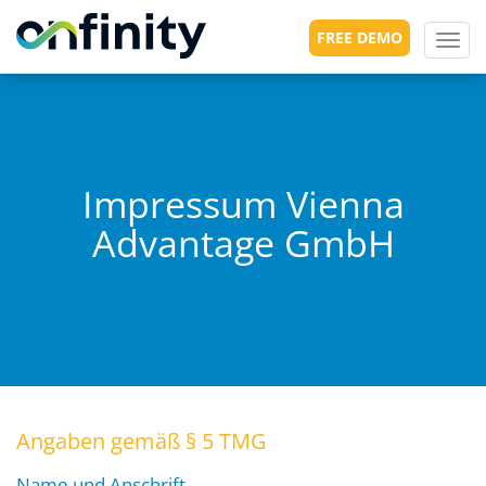
FREE DEMO
Toggl
navig
Impressum Vienna
Advantage GmbH
Angaben gemäß § 5 TMG
Name und Anschrift