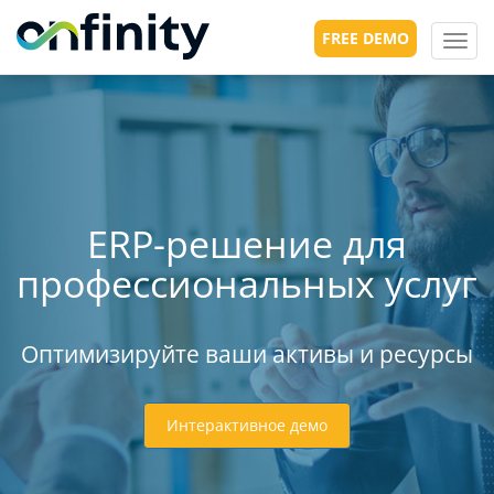
FREE DEMO
Toggl
navig
ERP-решение для
профессиональных услуг
Оптимизируйте ваши активы и ресурсы
Интерактивное демо