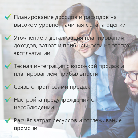
Планирование доходов и расходов на
высоком уровне, начиная с этапа оценки
Уточнение и детализация планирования
доходов, затрат и прибыльности на этапах
эксплуатации
Тесная интеграция с воронкой продаж и
планированием прибыльности
Связь с прогнозами продаж
Настройка предупреждений о
несоблюдении
Расчёт затрат ресурсов и отслеживание
времени